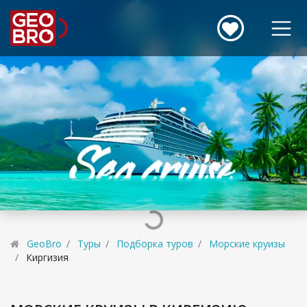
GeoBro
Туры
Подборка туров
Морские круизы
Киргизия