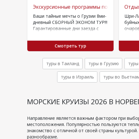
 2024!
Экскурсионные программы по Грузии
Отдых
024
Ваши тайные мечты о Грузии 8ми-
Шри-Ла
 отелях
дневный СБОРНЫЙ ЭКОНОМ ТУР!!!
буйных
Гарантированные дни заезда с
очаров
ов на…
07.01.22 - 30.12.22: каждая пятница
аромат
и воскресенье,…
настоя
Смотреть тур
калей
туры в Таиланд
туры в Грузию
туры
туры в Израиль
туры во Вьетна
МОРСКИЕ КРУИЗЫ 2026 В НОРВ
Направление является важным фактором при выборе
местоположения. Популярностью пользуются теплы
знакомство с отличной от своей страны культурой
разнообразие.