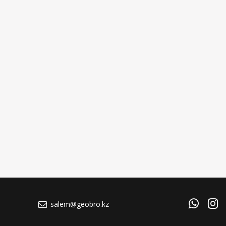
salem@geobro.kz