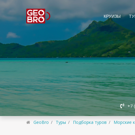
КРУИЗЫ
ТУ
+7 
GeoBro
Туры
Подборка туров
Морские 