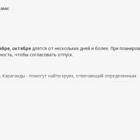
ами:
ябре, октябре
длятся от нескольких дней и более. При планиро
ость, чтобы согласовать отпуск.
, Караганды - помогут найти круиз, отвечающий определенным
 молодежи, сексуальных меньшинств, роскошные и спортивные 
развлекательные программы, ориентированные на общее напра
та.
уизного судна. Самостоятельно выбрать в многообразии пред
ожность добраться до порта, из которого отправляется корабл
ости от вместимости пассажиров на кораблях: