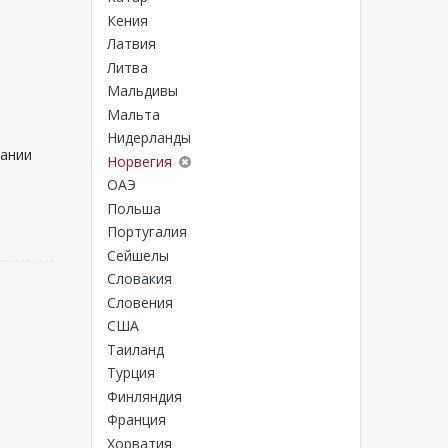
Кения
Латвия
Литва
Мальдивы
Мальта
Нидерланды
вании
Норвегия
ОАЭ
Польша
Португалия
Сейшелы
круизы и
Словакия
вление
Словения
США
Таиланд
ложений
Турция
ь.
Финляндия
Франция
Хорватия