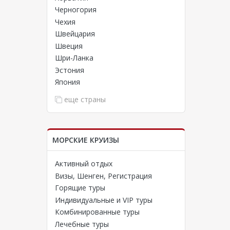
курорты
Черногория
ки и
Чехия
3000
Швейцария
суда в
Швеция
гое
Шри-Ланка
рабли
Эстония
ся с
Япония
то
еще страны
ы для
ний
мым
МОРСКИЕ КРУИЗЫ
Активный отдых
Визы, Шенген, Регистрация
Горящие туры
Индивидуальные и VIP туры
Комбинированные туры
Лечебные туры