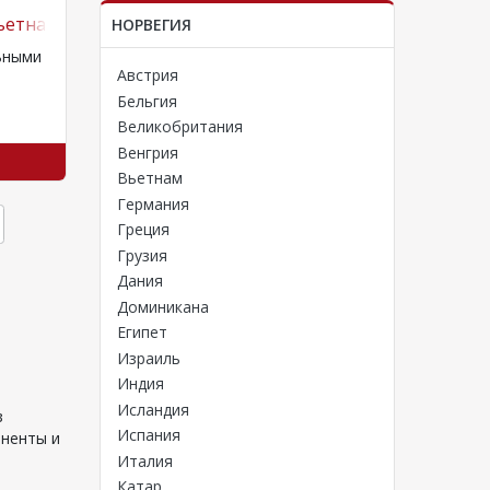
ьетнама
НОВИНКА! ТУРЫ В ИЗРАИЛЬ!
Услуги
НОРВЕГИЯ
ьными
НОВИНКА! ТУРЫ В ИЗРАИЛЬ! В
Что вкл
Австрия
Израиль едут, чтобы посетить
круизов
известные на весь мир
выбранн
Бельгия
ыми
достопримечательности и
период к
Великобритания
побывать в святых местах, где…
начиная
Венгрия
Смотреть тур
ный
Вьетнам
Германия
Греция
Грузия
Дания
Доминикана
Египет
Израиль
Индия
Исландия
з
Испания
иненты и
Италия
Катар