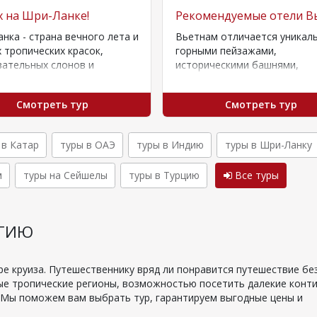
 на Шри-Ланке!
Рекомендуемые отели В
нка - страна вечного лета и
Вьетнам отличается уникал
 тропических красок,
горными пейзажами,
ательных слонов и
историческими башнями,
ного чая. Сегодня это
рисовыми полями, необычн
щий тропический рай,
пещерами и природными
Смотреть тур
Смотреть тур
доскоп…
песчаными пляжами. Умерен
климат позволяет
путешествовать в…
 в Катар
туры в ОАЭ
туры в Индию
туры в Шри-Ланку
м
туры на Сейшелы
туры в Турцию
Все туры
ЕГИЮ
 круиза. Путешественнику вряд ли понравится путешествие бе
е тропические регионы, возможностью посетить далекие конт
. Мы поможем вам выбрать тур, гарантируем выгодные цены и