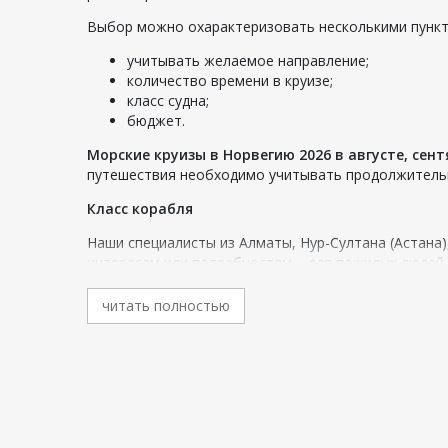
Выбор можно охарактеризовать несколькими пункт
учитывать желаемое направление;
количество времени в круизе;
класс судна;
бюджет.
Морские круизы в Норвегию 2026 в августе, сент
путешествия необходимо учитывать продолжительн
Класс корабля
Наши специалисты из Алматы, Нур-Султана (Астана)
интересам или потребностям – для пожилых людей,
много других направлений. Отдыхающие получают 
тура, а также экскурсии в некоторых портах маршру
читать полностью
Бюджет и класс отдыха
Бюджет путешественника необходим для выбора кр
сложно, так как необходимо еще разработать возм
Морские круизы в Норвегию варьируются в зависим