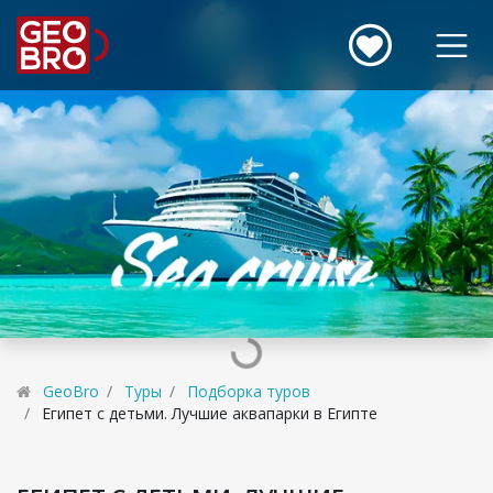
GeoBro
Туры
Подборка туров
Египет с детьми. Лучшие аквапарки в Египте