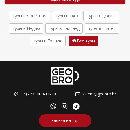
туры во Вьетнам
туры в ОАЭ
туры в Турцию
туры в Индию
туры в Таиланд
туры в Египет
туры в Грецию
Все туры
+7 (777) 000-11-80
salem@geobro.kz
заявка на тур