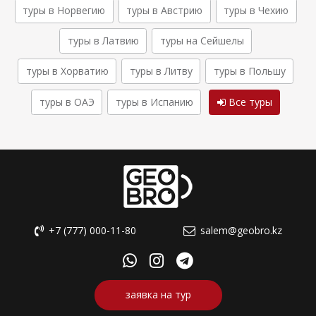
туры в Норвегию
туры в Австрию
туры в Чехию
туры в Латвию
туры на Сейшелы
туры в Хорватию
туры в Литву
туры в Польшу
туры в ОАЭ
туры в Испанию
Все туры
+7 (777) 000-11-80
salem@geobro.kz
заявка на тур