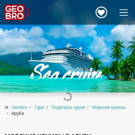
GeoBro
Туры
Подборка туров
Морские круизы
Аруба