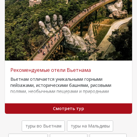
Рекомендуемые отели Вьетнама
Вьетнам отличается уникальными горными
пейзажами, историческими башнями, рисовыми
полями, необычными пещерами и природными
песчаными пляжами. Умеренный климат позволяет
путешествовать в…
Смотреть тур
туры во Вьетнам
туры на Мальдивы