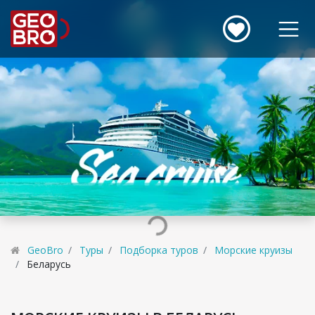
GeoBro
Туры
Подборка туров
Морские круизы
Беларусь