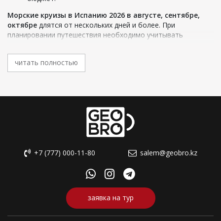
Морские круизы в Испанию 2026 в августе, сентябре,
октябре
длятся от нескольких дней и более. При
планировании путешествия необходимо учитывать
продолжительность, чтобы согласовать отпуск.
Класс корабля
читать полностью
Наши специалисты из Алматы, Нур-Султана (Астана),
Караганды - помогут найти круиз, отвечающий
определенным интересам или потребностям – для пожилых
людей, молодежи, сексуальных меньшинств, роскошные и
спортивные круизы и много других направлений.
Отдыхающие получают развлекательные программы,
ориентированные на общее направление тура, а также
экскурсии в некоторых портах маршрута.
+7 (777) 000-11-80
salem@geobro.kz
Бюджет и класс отдыха
Бюджет путешественника необходим для выбора круизного
судна. Самостоятельно выбрать в многообразии
заявка на тур
предложений сложно, так как необходимо еще
разработать возможность добраться до порта, из
которого отправляется корабль.