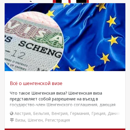
Всё о шенгенской визе
Что такое Шенгенская виза? Шенгенская виза
представляет собой разрешение на въезд в
государство-член Шенгенского соглашения, дающая
право на краткосрочное пребывание…
Австрия
,
Бельгия
,
Венгрия
,
Германия
,
Греция
,
Дания
,
Исл
Визы, Шенген, Регистрация