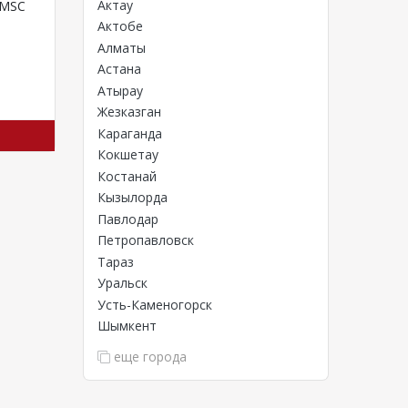
Актау
 MSC
Актобе
Алматы
рланды
,
Норвегия
,
Польша
,
Португалия
,
Словакия
,
Словения
,
Фи
Астана
Атырау
Жезказган
Караганда
Кокшетау
Костанай
Кызылорда
Павлодар
Петропавловск
Тараз
Уральск
Усть-Каменогорск
Шымкент
еще города