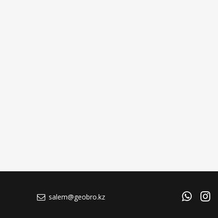
salem@geobro.kz