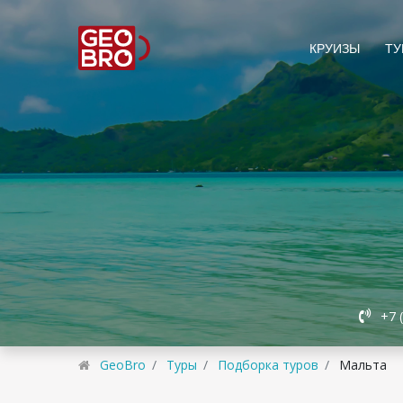
КРУИЗЫ
ТУ
+7 
GeoBro
Туры
Подборка туров
Мальта