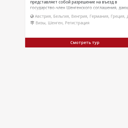
представляет собой разрешение на въезд в
государство-член Шенгенского соглашения, даю
право на краткосрочное пребывание…
Австрия
,
Бельгия
,
Венгрия
,
Германия
,
Греция
,
Визы, Шенген, Регистрация
Смотреть тур