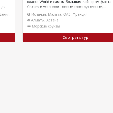
класса World и самым большим лайнером флота
щая
Cruises и установит новые конструктивные,…
Дания
,
Исландия
,
Испания
Испания
,
,
Италия
Мальта
,
,
Латвия
ОАЭ
,
Франция
,
Литва
,
Мальта
,
Ниде
Алматы
,
Астана
Морские круизы
Смотреть тур