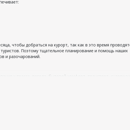
печивает:
есяца, чтобы добраться на курорт, так как в это время проводят
 туристов. Поэтому тщательное планирование и помощь наших
ов и разочарований.
вания к трассе, погода, бытовой комфорт, транспорт, снаряжен
нтябре, октябре предлагают разные условия:
ное время, подъемники;
 знакомы с предложениями и выбирают курорт по характерист