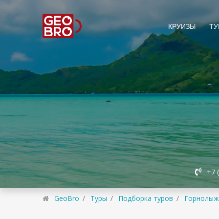
КРУИЗЫ
ТУ
+7 
GeoBro
Туры
Подборка туров
Горнолыж