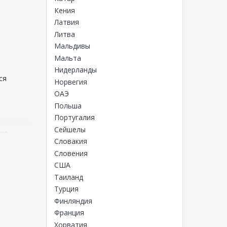
Кения
Латвия
Литва
Мальдивы
Мальта
Нидерланды
ся
Норвегия
ОАЭ
Польша
Португалия
Сейшелы
ие.
Словакия
Словения
США
Таиланд
Турция
Финляндия
Франция
икам
Хорватия