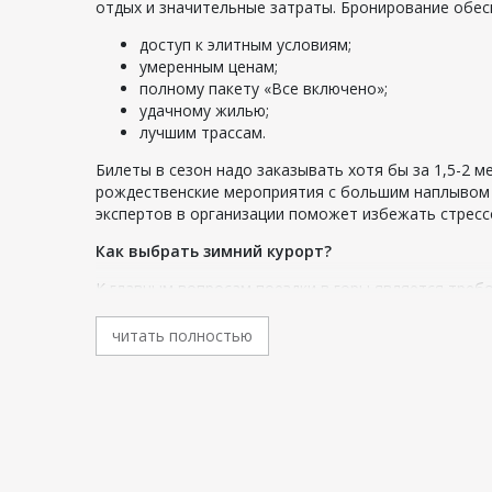
отдых и значительные затраты. Бронирование обес
доступ к элитным условиям;
умеренным ценам;
полному пакету «Все включено»;
удачному жилью;
лучшим трассам.
Билеты в сезон надо заказывать хотя бы за 1,5-2 м
рождественские мероприятия с большим наплывом
экспертов в организации поможет избежать стресс
Как выбрать зимний курорт?
К главным вопросам поездки в горы является требо
Горнолыжные туры в Доминикану 2026 в августе, се
читать полностью
Длина и сложность трассы;
Техническое обслуживание – освещение в ноч
Прокат;
Дополнительные услуги и развлечение;
Уютное жилье на доступном расстоянии.
Продвинутые лыжники с большим опытом прекрасно