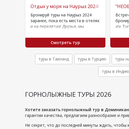
орками для детей
Отдых у моря на Наурыз 2024!
"НЕОБ
ОАЭ
Бронируй туры на Наурыз 2024
Встреч
дборка
заранее, пока есть места в отелях
бронир
Эмираты
и на перелётах! Друзья, мы
а\к Tur
кий
подготовили варианты туров на…
будут 
Алматы
Смотреть тур
туры в Таиланд
туры в Турцию
туры н
туры в Индию
ГОРНОЛЫЖНЫЕ ТУРЫ 2026
Хотите заказать горнолыжный тур в Доминикан
гарантии качества, предлагаем разнообразие и при
Не секрет, что до последней минуты ждать, чтобы 