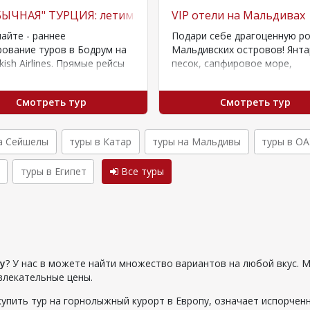
ЫЧНАЯ" ТУРЦИЯ: летим в Бодрум по предоплате 20 евр
VIP отели на Мальдивах
айте - раннее
Подари себе драгоценную р
ование туров в Бодрум на
Мальдивских островов! Янт
kish Airlines. Прямые рейсы
песок, сапфировое море,
осуществляться: • из
рубиновые закаты и изумруд
 - с…
зелень- роскошь нетронутых
Смотреть тур
Смотреть тур
пляжей, богатство подводн
а Сейшелы
туры в Катар
туры на Мальдивы
туры в О
туры в Египет
Все туры
у
? У нас в можете найти множество вариантов на любой вкус. 
влекательные цены.
купить тур на горнолыжный курорт в Европу, означает испорчен