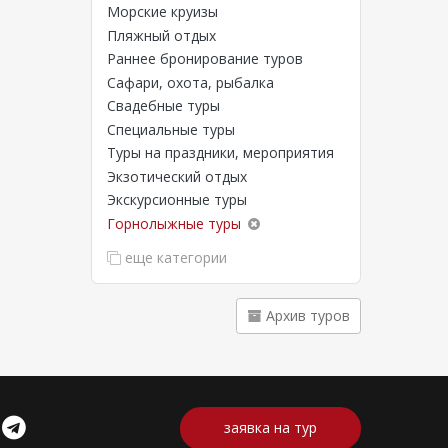
Морские круизы
Пляжный отдых
Раннее бронирование туров
Сафари, охота, рыбалка
Свадебные туры
иникану.
Специальные туры
Туры на праздники, мероприятия
Экзотический отдых
Экскурсионные туры
Горнолыжные туры
еще категории
их
орые
, еда,
Архив туров
 как для
нов и
иков
ой
заявка на тур