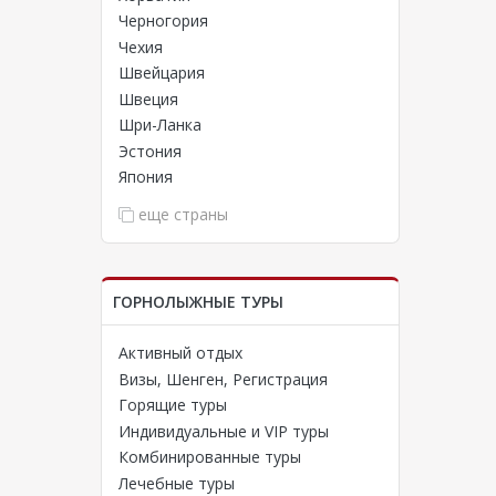
Черногория
Чехия
Швейцария
Швеция
Шри-Ланка
Эстония
Япония
еще страны
да и
еры и
ГОРНОЛЫЖНЫЕ ТУРЫ
Довольно
Активный отдых
Визы, Шенген, Регистрация
Горящие туры
встрии
,
понии
-
Индивидуальные и VIP туры
й. Чтобы
Комбинированные туры
и и
Лечебные туры