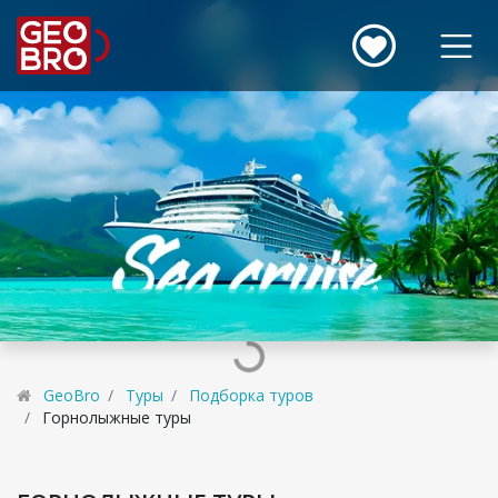
GeoBro
Туры
Подборка туров
Горнолыжные туры