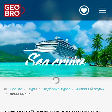
GeoBro
Туры
Подборка туров
Активный отдых
Доминикана