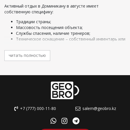
Активный отдых в Доминикану в августе имеет
собственную специфику:
Традиции страны;
Массовость посещения объекта;
Службы спасения, наличие тренеров;
Техническое оснащение – собственный инвентарь или
прокат на месте;
Способы связи в критических ситуациях.
читать полностью
Мы делаем все возможное для прекрасного отдыха, но
стараемся сделать поездку безопасной и комфортной. Все
туры организованы максимально быстро и качественно,
что позволяет клиентам быть уверенными в качестве
отдыха.
Что такое экстремальный отдых?
Экстремальные туры называют шоковым туризмом - это
+7 (777) 000-11-80
salem@geobro.kz
путешествие с приключенческим характером или
физической опасностью. Экстрим можно найти разными
способами: