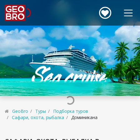
GeoBro
Туры
Подборка туров
Сафари, охота, рыбалка
Доминикана