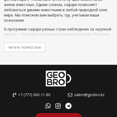
жизни животных. Одним словом, сафари позволяет
любоваться дикими животными в любой природной зоне
мира. Мы поможем вам выбрать тур, учитывая ваши
пожелания.
В программе сафари разных стран наблюдение за «крупной
дичью» - слонами и крупными хищными кошками. Эти виды
тихой охоты можно провести в разных точках мира - от
африканского континента до индийского субконтинента и
читать полностью
некоторых частей Юго-Восточной Азии.
Некоторые программы отдыха позволяют просто
наслаждаться пейзажем. Такие туры проходят в Северной
Африке и на Ближнем Востоке. Практически во всех случаях
гид сопровождает в пустыню, но есть вариант с
самостоятельным управлением транспортом.
Но развлечение давно расширило границы. Если хочется
побывать в настоящей экспедиции, можно организовать
+7 (777) 000-11-80
salem@geobro.kz
команду носильщиков и с ними отправиться в самый
опасный район Конго, куда нельзя добраться машиной. В
топе - ночевка на голой земле, но в целях безопасности
лучше спать в палатке. Благодаря путешествию, можно