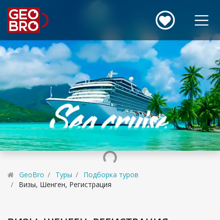
GeoBro
Туры
Подборка туров
Визы, Шенген, Регистрация