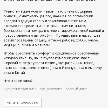
Туристические услуги - визы
- это очень обширная
область, охватывающая все, начиная от легализации
поездки в другую страну и заканчивая снижением
стоимости перелета и вегетарианским питанием,
бронированием номера в отеле с гидромассажной ванной и
предоставлением автомобиля. Путешествия в настоящее
время посвящены отдыху, а также работе, хобби, учебе,
медицине, личным мотивам.
Чтобы обеспечить комфорт и юридическое обеспечение
каждому клиенту, наша группа компаний оказывает
широкий спектр туристических услуг различных типов,
включая визы, шенген виза (виза в Европу), виза в Америку,
виза в Китай.
Что такое виза?
Туристическая виза - это документ, который дает
разрешение на поездку в определенную страну и
пребывание в течение определенного периода времени.
читать полностью
Отметка вносится непосредственно в паспорт для