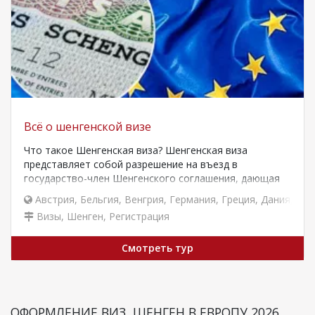
Всё о шенгенской визе
Что такое Шенгенская виза? Шенгенская виза
представляет собой разрешение на въезд в
государство-член Шенгенского соглашения, дающая
право на краткосрочное пребывание…
Австрия
,
Бельгия
,
Венгрия
,
Германия
,
Греция
,
Дания
,
Исл
Визы, Шенген, Регистрация
Смотреть тур
ОФОРМЛЕНИЕ ВИЗ, ШЕНГЕН В ЕВРОПУ 2026