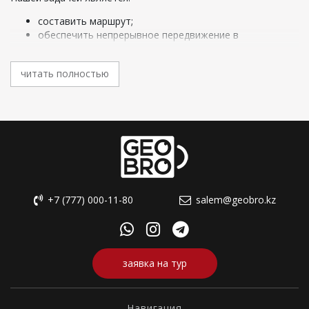
составить маршрут;
обеспечить непрерывное передвижение в
соответствие с планом;
оформить визы (
шенген виза
,
виза в США
,
виза в
читать полностью
Китай
);
обеспечить жилье и питание нужного качества.
Но специальные туры 2026 предлагают не только
развлечения. Темой заказа может быть бизнес, учеба,
искусство, рекорды, экология, природа. Благодаря
трендовым направлениям туризма, туристы могут оценить
прелести жизни в дикой природе, посетить самые крупные
распродажи мира за один день, провести деловые встречи
в разных уголках Европы.
+7 (777) 000-11-80
salem@geobro.kz
Альтернативный туризм включает индивидуально
организованные туры для знакомства с местной культурой
и состоянием окружающей среды. Бизнес – тур
предназначен для проведения деловых операций,
заявка на тур
посещения встреч, семинаров или конференций. Цель
делового туризма в основном профессиональная.
Культурный отдых имеет цель вжиться в историю чужой
Навигация