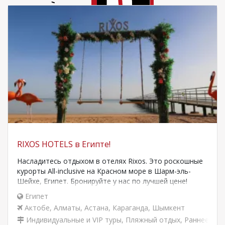
RIXOS HOTELS в Египте!
Насладитесь отдыхом в отелях Rixos. Это роскошные
курорты All-inclusive на Красном море в Шарм-эль-
Шейхе, Египет. Бронируйте у нас по лучшей цене!
Рекомендуемые отели
Египет
Актобе
,
Алматы
,
Астана
,
Караганда
,
Шымкент
Индивидуальные и VIP туры
,
Пляжный отдых
,
Раннее бро