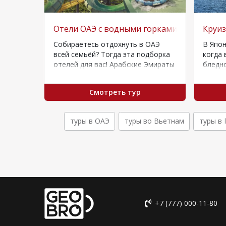
в Паттайе!
Отели ОАЭ с водными горками для детей
Круиз
ттайя-
Собираетесь отдохнуть в ОАЭ
В Япон
ой
всей семьёй? Тогда эта подборка
когда 
, но
отелей для вас! Арабские Эмираты
бледно
ом
предлагают на выбор широкий
приход
ассортимент семейных…
повсюд
Смотреть тур
туры в ОАЭ
туры во Вьетнам
туры в
+7 (777) 000-11-80