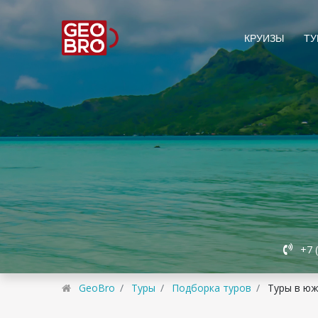
КРУИЗЫ
ТУ
+7 
GeoBro
Туры
Подборка туров
Туры в юж