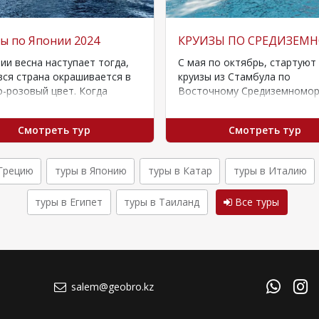
ы по Японии 2024
КРУИЗЫ ПО СРЕДИЗЕМ
ии весна наступает тогда,
С мая по октябрь, стартуют
вся страна окрашивается в
круизы из Стамбула по
-розовый цвет. Когда
Восточному Средиземномор
ит время, сакура зацветает
РУССКОЯЗЫЧНЫЕ ГРУППЫ Н
у в Японии,…
ЗАЕЗДЫ!🛳️ Выбирайте круиз
Смотреть тур
Смотреть тур
продолжительность 8, 9,…
 Грецию
туры в Японию
туры в Катар
туры в Италию
туры в Египет
туры в Таиланд
Все туры
salem@geobro.kz