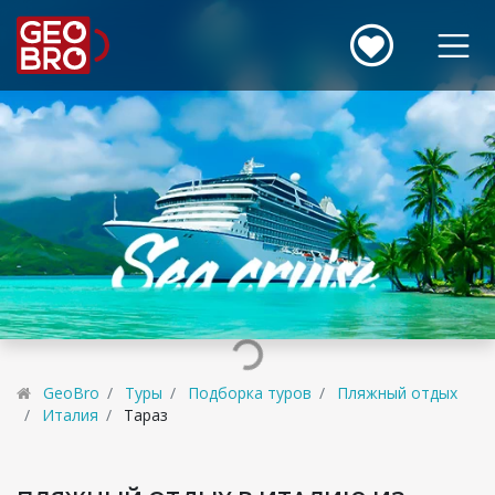
GeoBro
Туры
Подборка туров
Пляжный отдых
Италия
Тараз