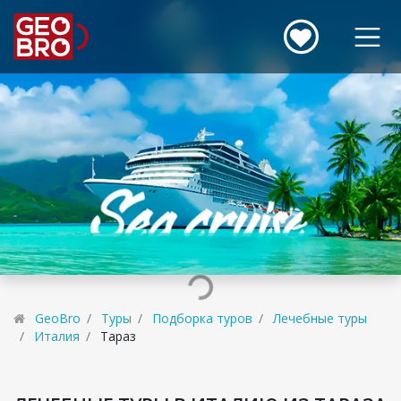
GeoBro
Туры
Подборка туров
Лечебные туры
Италия
Тараз