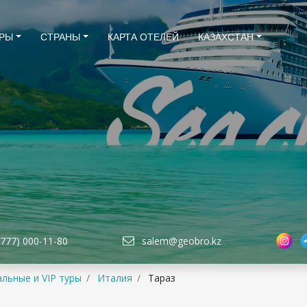
РЫ
СТРАНЫ
КАРТА ОТЕЛЕЙ
КАЗАХСТАН
(777) 000-11-80
salem@geobro.kz
льные и VIP туры
Италия
Тараз