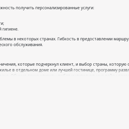
жность получить персонализированные услуги:
и;
 гигиене.
блемы в некоторых странах. Гибкость в предоставлении маршр
еского обслуживания.
аничения, которые подчеркнул клиент, и выбор страны, которую 
жилье в отдельном доме или лучшей гостинице, программу разв
тране. Обычно такие клиенты любят индивидуальные рейсы само
азных стран мира позволяет организовать отдых с учетом самых
аршрут с деталями подается на утверждение, вносятся правки,
очно в срок клиент отправляется в путешествие, которое обес
ых компаний. Это дорогое удовольствие с великолепным эффект
и купить
Vip тур из Алматы
,
VIP туры из Нур-Султана (Астана)
,
VIP
захстана