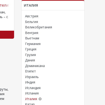
о!
тели Турции
Отдых на Шри-Ланке!
7 отел
ИТАЛИЯ
ран,
Шри-Ланка - страна вечного лета и
Эти сем
Австрия
ь – с
буйных тропических красок,
объедин
очаровательных слонов и
сумасше
Бельгия
ез,…
ароматного чая. Сегодня это
Рекомен
Великобритания
настоящий тропический рай,
Венгрия
Смотреть тур
калейдоскоп…
Вьетнам
Германия
Греция
Грузия
Дания
Доминикана
Египет
Израиль
Индия
Исландия
руты,
Испания
ния
дем
Италия
Катар