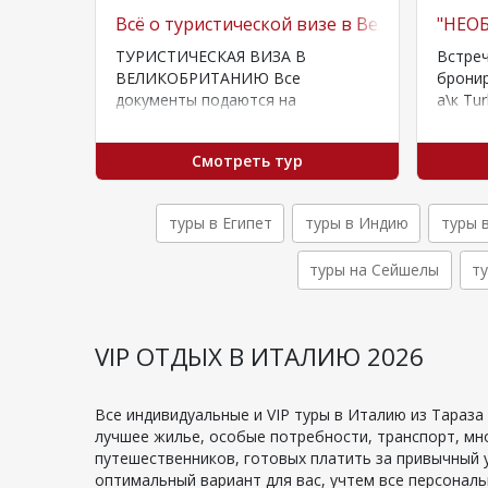
 Мальдив
Всё о туристической визе в Великобритан
"НЕОБ
х для
ТУРИСТИЧЕСКАЯ ВИЗА В
Встреч
вляют
ВЕЛИКОБРИТАНИЮ Все
бронир
на
документы подаются на
а\к Tur
ы
английском языке! Для
будут 
…
оформления требуются
Алматы
Смотреть тур
следующие
документы:Действующий
заграничный паспорт;Копии
туры в Египет
туры в Индию
туры 
предыдущих
виз;Анкета;Бронирование
туры на Сейшелы
т
гостиницы…
VIP ОТДЫХ В ИТАЛИЮ 2026
Все индивидуальные и VIP туры в Италию из Тараза
лучшее жилье, особые потребности, транспорт, мн
путешественников, готовых платить за привычный 
оптимальный вариант для вас, учтем все персонал