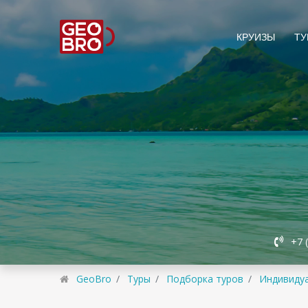
КРУИЗЫ
ТУ
+7 
GeoBro
Туры
Подборка туров
Индивидуа