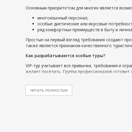
Основным приоритетом для многих является возмо
многоязычный персонал;
особые диетические или вкусовые потребност
ряд комфортных преимуществ в быту и личной
Простые на первый взгляд требования создают про
также является признаком качественного туристич
Как разрабатываются особые туры?
VIP-тур учитывает все привычки, требования и огр
желает посетить. Группа профессионалов готовит 
распорядок дня, транспорт для передвижения по с
Тесные контакты наших компаний с коллегами из р
читать полностью
оригинальных пожеланий и приключений. Готовый м
определяется конкретная дата и время отправки. Т
множество туристических, транспортных и медийн
исполнения тайных желаний.
Вы можете обратиться в любое из наших агентств 
Караганды
,
VIP туры из Атырау
и других городов Ка