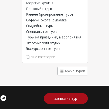
Морские круизы
ния
дем
Пляжный отдых
Раннее бронирование туров
Сафари, охота, рыбалка
Свадебные туры
Специальные туры
Туры на праздники, мероприятия
Экзотический отдых
утов
Экскурсионные туры
еще категории
он
Архив туров
лечений,
летом.
печивают
заявка на тур
ом