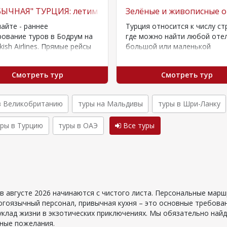
ию
ЫЧНАЯ" ТУРЦИЯ: летим в Бодрум по предоплате 20 евр
Зелёные и живописные о
айте - раннее
Турция относится к числу ст
ование туров в Бодрум на
где можно найти любой отел
kish Airlines. Прямые рейсы
большой или маленькой
осуществляться: • из
территорией, с детьми или б
 - с…
Смотреть тур
Смотреть тур
в Великобританию
туры на Мальдивы
туры в Шри-Ланку
уры в Турцию
туры в ОАЭ
Все туры
 в августе 2026 начинаются с чистого листа. Персональные марш
огоязычный персонал, привычная кухня – это основные требова
уклад жизни в экзотических приключениях. Мы обязательно най
ьные пожелания.