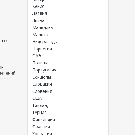
Кения
Латвия
Литва
Мальдивы
Мальта
утов
Нидерланды
Норвегия
ОАЭ
Польша
он
Португалия
лечений,
Сейшелы
летом.
Словакия
Словения
США
печивают
Таиланд
ом
Турция
Финляндия
 туры из
Франция
Хорватия