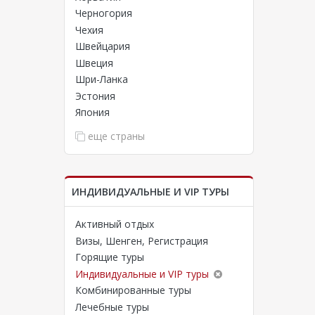
Черногория
Чехия
кальных
Швейцария
ре
Швеция
Шри-Ланка
Эстония
зволяя
Япония
мя и
еще страны
ИНДИВИДУАЛЬНЫЕ И VIP ТУРЫ
Активный отдых
Визы, Шенген, Регистрация
ысшей
Горящие туры
обладают
стоянным
Индивидуальные и VIP туры
Комбинированные туры
Лечебные туры
ты,