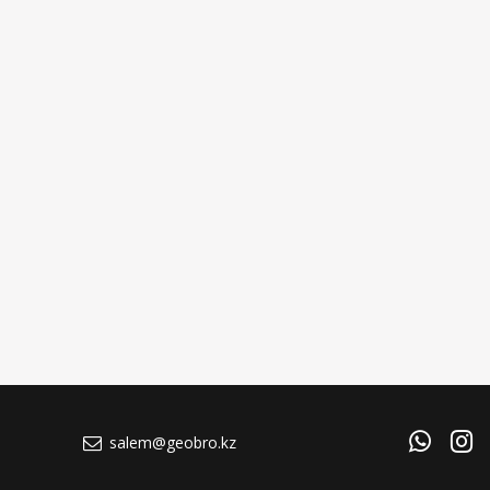
salem@geobro.kz