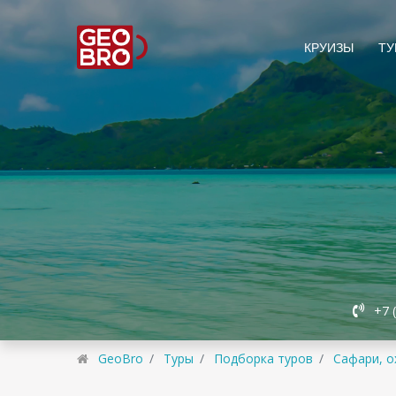
КРУИЗЫ
ТУ
+7 
GeoBro
Туры
Подборка туров
Сафари, о