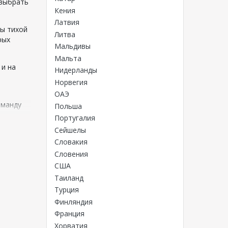
 выбрать
Кения
Латвия
ды тихой
Литва
рых
Мальдивы
Мальта
 и на
Нидерланды
Норвегия
ОАЭ
оманду
Польша
 на
Португалия
ожеством
Сейшелы
х
Словакия
Словения
араза в
США
Азию. В
Таиланд
ли в
Турция
лном
Финляндия
Франция
ельным
Хорватия