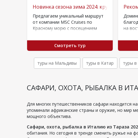
ение, прямой перелет.
Новинка сезона зима 2024: круизы по Кра
Реко
койный
Предлагаем уникальный маршрут
Домин
сными
от компании MSC Cruises по
благод
ай Дай),
Красному морю с посещением
на вос
 с
Египта, Иордании и Саудовской
окруже
а…
Аравии в сезоне 2024…
Столиц
Смотреть тур
Домин
туры на Мальдивы
туры в Катар
туры в
САФАРИ, ОХОТА, РЫБАЛКА В ИТ
Для многих путешественников сафари находится на
упоминали африканские страны и оружие, но мир 
мощного объектива.
Сафари, охота, рыбалка в Италию из Тараза 202
обитания. Но сегодня в тренде сменить ружье на 