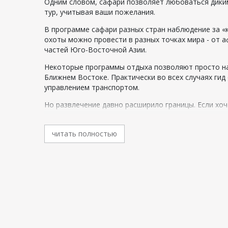
Одним словом, сафари позволяет любоваться дик
тур, учитывая ваши пожелания.
В программе сафари разных стран наблюдение за «
охоты можно провести в разных точках мира - от 
частей Юго-Восточной Азии.
Некоторые программы отдыха позволяют просто на
Ближнем Востоке. Практически во всех случаях гид
управлением транспортом.
Но развлечение давно расширило границы. Если хо
носильщиков и с ними отправиться в самый опасный
голой земле, но в целях безопасности лучше спат
читать полностью
интересных представителей флоры и фауны, а зате
заповедниках имеются домики, чтобы пожить рядо
Безусловно, этот вид отдыха распространен на афр
августе, сентябре, октябре проводятся в других 
Африке наиболее распространенные направления нах
Африке станет скучно, Эмираты предлагают дополн
снаряжение для знакомства с подводным миром. Пе
Для получения высшего удовольствия люди с удово