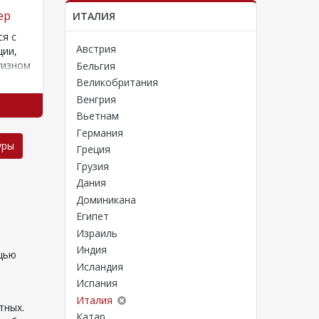
ер
Отели для отдыха с детьми в Доминикане
Самые 
ИТАЛИЯ
ся с
Доминикана – километры
Лучшие 
Австрия
ции,
песчаных пляжей,
отдыха 
уизном
контрастирующих с прозрачной
отличны
Бельгия
водой невероятных оттенков.
Мальдив
Великобритания
Полететь сюда с ребенком –
приезжа
Венгрия
Смотреть тур
хорошая идея. Рекомендуемые
Вьетнам
отели
Германия
уры
Греция
Грузия
Дания
Доминикана
Египет
Израиль
о
Индия
щью
Исландия
Испания
Италия
тных.
Катар