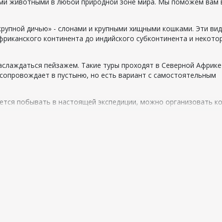
ими животными в любой природной зоне мира. Мы поможем вам
крупной дичью» - слонами и крупными хищными кошками. Эти ви
африканского континента до индийского субконтинента и некото
слаждаться пейзажем. Такие туры проходят в Северной Африке
 сопровождает в пустыню, но есть вариант с самостоятельным
чется побывать в настоящей экспедиции, можно организовать к
 район Конго, куда нельзя добраться машиной. В топе - ночевка
ь в палатке. Благодаря путешествию, можно познакомиться с мн
м вернуться в роскошный, комфортабельный отель. В некоторы
м с животными.
иканском континенте, но сафари, охота, рыбалка в Италию из Т
регионах мира, включая Южную Америку, Индию и Юго-Восточную 
одятся в восточной части континента - в Танзании и Кении. Ес
ительно другое развлечение - вы сможете нырнуть в море в по
ред бронированием тура обязательно укажите направление.
льствием поедут на край света, чтобы соприкоснуться с удивит