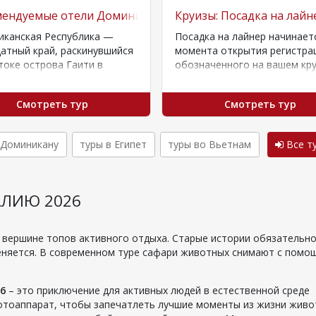
сному морю
мендуемые отели Доминиканы
Круизы: Посадка на лайн
иканская Республика —
Посадка на лайнер начинает
атный край, раскинувшийся
момента открытия регистра
токе острова Гаити в
обозначенного на вашем кр
нии волн Карибского моря.
билете. Регистрация
а — знойный Санто-
заканчивается за 3 часа до
Смотреть тур
Смотреть тур
го, родина…
отправления…
 Доминикану
туры в Египет
туры во Вьетнам
Все т
АЛИЮ 2026
 вершине топов активного отдыха. Старые истории обязательн
меняется. В современном туре сафари животных снимают с помо
6
– это приключение для активных людей в естественной среде
фотоаппарат, чтобы запечатлеть лучшие моменты из жизни живо