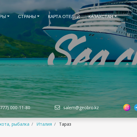
РЫ
СТРАНЫ
КАРТА ОТЕЛЕЙ
КАЗАХСТАН
(777) 000-11-80
salem@geobro.kz
хота, рыбалка
Италия
Тараз