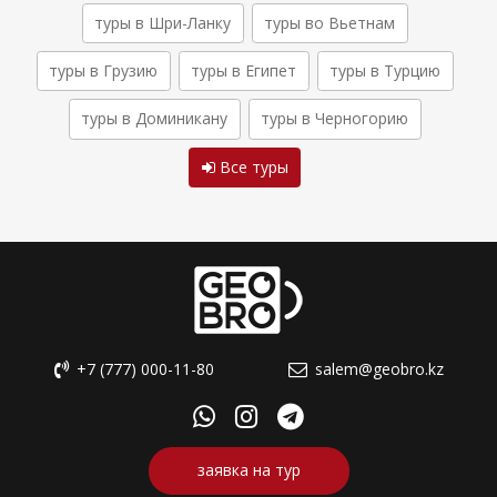
туры в Шри-Ланку
туры во Вьетнам
туры в Грузию
туры в Египет
туры в Турцию
туры в Доминикану
туры в Черногорию
Все туры
+7 (777) 000-11-80
salem@geobro.kz
заявка на тур