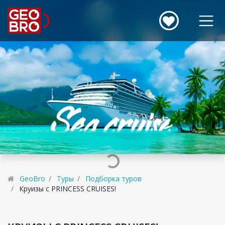
GeoBro
Туры
Подборка туров
Круизы с PRINCESS CRUISES!