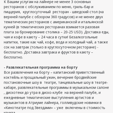
К Вашим услугам на лайнере не менее 3 основных
ресторанов с обслуживанием по меню, гриль-бар и
пиццерия, круглосуточный ресторан - шведский стол (на
верхней палубе с обзором 360 градусов) и не менее двух
тематических ресторанов с американской и итальянской
кухней (в тематических ресторанах взимается разовая
плата за бронирование столика – 20-25 USD). Доставка еды,
чая и кофе в каюту – 24 часа в сутки! Безалкогольные
напитки, такие как чай, кофе, вода и холодный чай, а также
сок на завтрак (только в круглосуточном ресторане) -
бесплатно. Доставка завтрака и фруктов в каюту –
бесплатно.
- Развлекательная программа на борту
Все развлечения на борту – капитанский приветственный
коктейль и прощальный ужин, вечерние бродвейские
постановочные шоу в театре, танцевальные шоу в театре-
кабаре, развлекательные программы в музыкальном салоне
, дискотеки до утра в диско-клубе на верхней палубе, и
ежедневные тематические выступления артистов и
музыкантов в Атриуме лайнера, голливудские новинки в
«Кинотеатре под Звездами» – уже включены в стоимость
круиза.