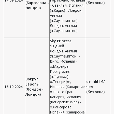
14.09.2024
Картахена, Испания
(Барселона -
(без окна)
- Севилья, Испания
Лондон)
(п.Кадис) - Лондон,
Англия
(п.Саутгемптон) -
Лондон, Англия
(п.Саутгемптон)
Sky Princess
13 дней
Лондон, Англия
(п.Саутгемптон) -
Виго, Испания -
о.Мадейра,
Португалия
(п.Фуншал) -
Вокруг
о.Тенерифе,
от 1661 €/
Европы
16.10.2024
Испания (Канарские
чел
(Лондон -
о-ва) - о.Гран
(без окна)
Лондон)
Канария, Испания
(Канарские о-ва) -
о.Лансароте,
Испания (Канарские