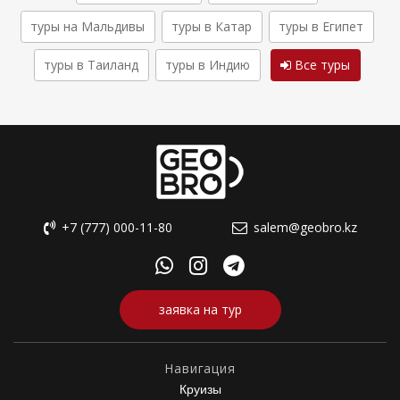
туры на Мальдивы
туры в Катар
туры в Египет
туры в Таиланд
туры в Индию
Все туры
+7 (777) 000-11-80
salem@geobro.kz
заявка на тур
Навигация
Круизы