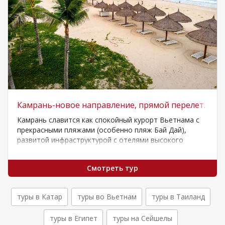
Камрань-новое направление, прямой перелет.
Камрань славится как спокойный курорт Вьетнама с
прекрасными пляжами (особенно пляж Бай Дай),
развитой инфраструктурой с отелями высокого
класса, а…
Смотреть тур
туры в Катар
туры во Вьетнам
туры в Таиланд
туры в Египет
туры на Сейшелы