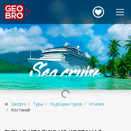
GeoBro
Туры
Подборка туров
Италия
Костанай