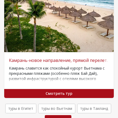
Камрань-новое направление, прямой перелет.
Камрань славится как спокойный курорт Вьетнама с
прекрасными пляжами (особенно пляж Бай Дай),
развитой инфраструктурой с отелями высокого
класса, а…
Смотреть тур
туры в Египет
туры во Вьетнам
туры в Таиланд