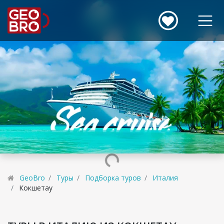
GeoBro
Туры
Подборка туров
Италия
Кокшетау