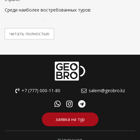
Среди наиболее востребованных туров:
медицинский туризм с возможностью
воспользоваться хирургическими и косметическими
операциями или аналогичными процедурами;
читать полностью
стоматологический туризм;
лечение бесплодия;
в страны, где встречаются редкие заболевания, как в
диагнозе путешественника;
практически все виды медицинской помощи, включая
психиатрию, альтернативную медицину;
реабилитационная помощь;
профилактическое лечение.
+7 (777) 000-11-80
salem@geobro.kz
Туры, связанные со здоровьем, требуют длительного
пребывания за границей и возможности попасть к
конкретному врачу или клинику. Подготовка к поездке с
индивидуальными требованиями занимает определенное
время, поэтому производится с предварительным
заявка на тур
бронированием.
Что такое лечебный туризм?
Навигация