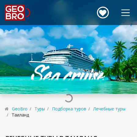
GeoBro
Туры
Подборка туров
Лечебные туры
Таиланд