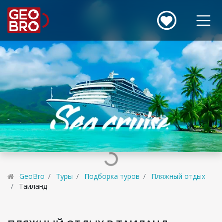
GeoBro
Туры
Подборка туров
Пляжный отдых
Таиланд