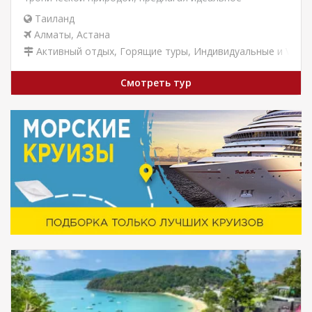
сочетание релакса и приключений: от оживленной…
Таиланд
Алматы
,
Астана
Активный отдых
,
Горящие туры
,
Индивидуальные и VIP т
Смотреть тур