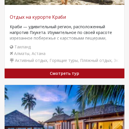
Отдых на курорте Краби
Краби — удивительный регион, расположенный
напротив Пхукета. Изумительное по своей красоте
изрезанное побережье с карстовыми пещерами,
белоснежными пляжами и изумрудными…
Таиланд
Алматы
,
Астана
Активный отдых
,
Горящие туры
,
Пляжный отдых
,
Экзоти
Смотреть тур