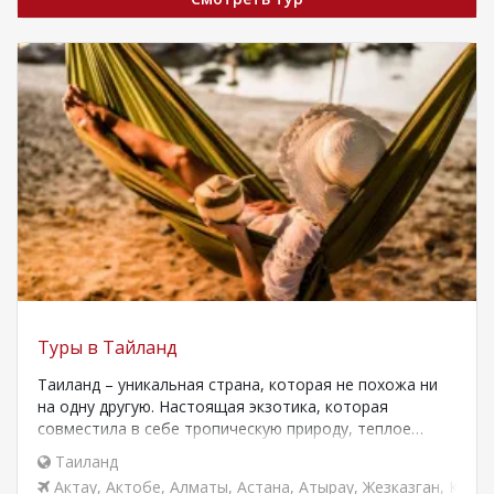
Туры в Тайланд
Таиланд – уникальная страна, которая не похожа ни
на одну другую. Настоящая экзотика, которая
совместила в себе тропическую природу, теплое…
Таиланд
Актау
,
Актобе
,
Алматы
,
Астана
,
Атырау
,
Жезказган
,
Караг