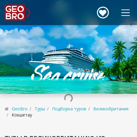
GeoBro
Туры
Подборка туров
Великобритания
Кокшетау