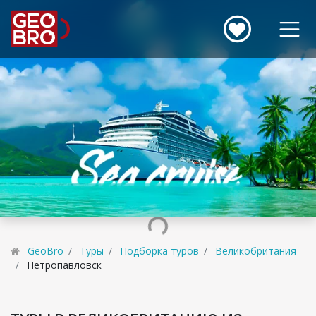
GeoBro
Туры
Подборка туров
Великобритания
Петропавловск