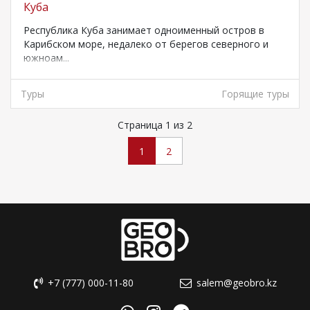
Куба
Республика Куба занимает одноименный остров в
Карибском море, недалеко от берегов северного и
южноам...
Туры
Горящие туры
Страница 1 из 2
1
2
+7 (777) 000-11-80
salem@geobro.kz