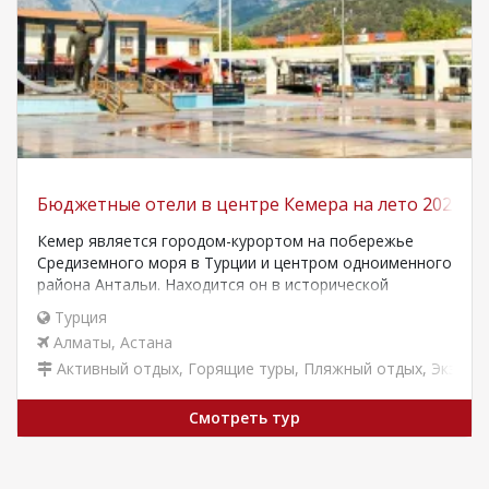
Бюджетные отели в центре Кемера на лето 2024
Кемер является городом-курортом на побережье
Средиземного моря в Турции и центром одноименного
района Антальи. Находится он в исторической
области –…
Турция
Алматы
,
Астана
Активный отдых
,
Горящие туры
,
Пляжный отдых
,
Экзоти
Смотреть тур