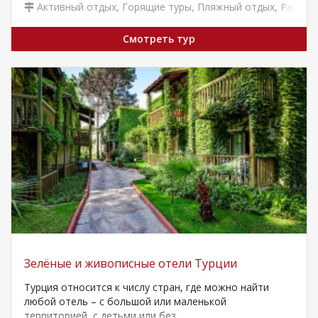
Активный отдых
,
Горящие туры
,
Пляжный отдых
,
Раннее
Смотреть тур
Зелёные и живописные отели Турции
Турция относится к числу стран, где можно найти
любой отель – с большой или маленькой
территорией, с детьми или без,…