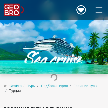
GeoBro
Туры
Подборка туров
Горящие туры
Турция