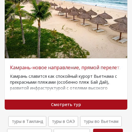
Камрань-новое направление, прямой перелет.
Камрань славится как спокойный курорт Вьетнама с
прекрасными пляжами (особенно пляж Бай Дай),
развитой инфраструктурой с отелями высокого
класса, а…
Смотреть тур
туры в Таиланд
туры в ОАЭ
туры во Вьетнам