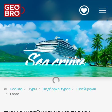
GeoBro
Туры
Подборка туров
Швейцария
Тараз