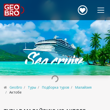
GeoBro
Туры
Подборка туров
Малайзия
Актобе