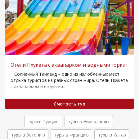
Отели Пхукета с аквапарком и водными горками
Солнечный Таиланд – одно из излюбленных мест
отдыха туристов из разных стран мира. Отели Пхукета
с аквапарком и водными…
Смотреть тур
туры в Турцию
туры в Нидерланды
туры в Эстонию
туры в Францию
туры в Катар