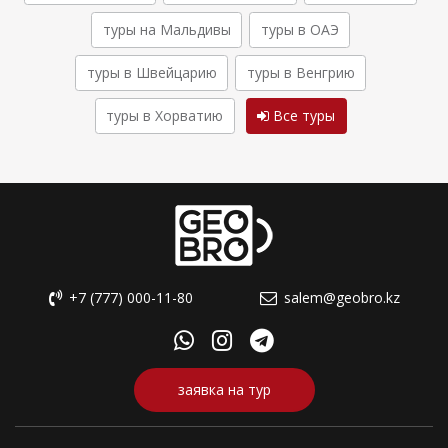
туры на Мальдивы
туры в ОАЭ
туры в Швейцарию
туры в Венгрию
туры в Хорватию
Все туры
+7 (777) 000-11-80
salem@geobro.kz
заявка на тур