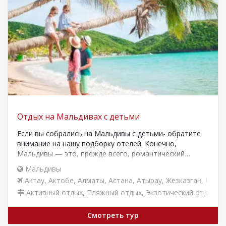
Отдых на Мальдивах с детьми
Если вы собрались на Мальдивы с детьми- обратите
внимание на нашу подборку отелей. Конечно,
Мальдивы — это, прежде всего, романтический…
Мальдивы
Актау
,
Актобе
,
Алматы
,
Астана
,
Атырау
,
Жезказган
,
Караг
Активный отдых
,
Пляжный отдых
,
Экзотический отдых
Смотреть тур