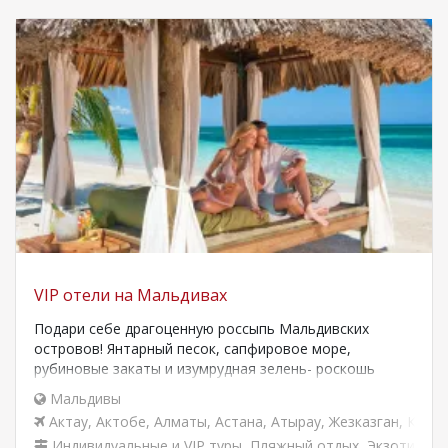
VIP отели на Мальдивах
Подари себе драгоценную россыпь Мальдивских
островов! Янтарный песок, сапфировое море,
рубиновые закаты и изумрудная зелень- роскошь
нетронутых пляжей, богатство подводных…
Мальдивы
Актау
,
Актобе
,
Алматы
,
Астана
,
Атырау
,
Жезказган
,
Караг
Индивидуальные и VIP туры
,
Пляжный отдых
,
Экзотическ