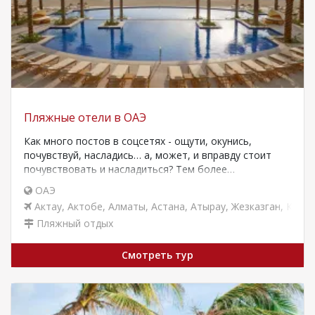
Пляжные отели в ОАЭ
Как много постов в соцсетях - ощути, окунись,
почувствуй, насладись… а, может, и вправду стоит
почувствовать и насладиться? Тем более…
ОАЭ
Актау
,
Актобе
,
Алматы
,
Астана
,
Атырау
,
Жезказган
,
Караг
Пляжный отдых
Смотреть тур