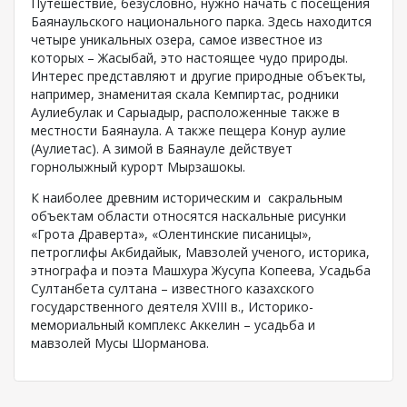
Путешествие, безусловно, нужно начать с посещения
Баянаульского национального парка. Здесь находится
четыре уникальных озера, самое известное из
которых – Жасыбай, это настоящее чудо природы.
Интерес представляют и другие природные объекты,
например, знаменитая скала Кемпиртас, родники
Аулиебулак и Сарыадыр, расположенные также в
местности Баянаула. А также пещера Конур аулие
(Аулиетас). А зимой в Баянауле действует
горнолыжный курорт Мырзашокы.
К наиболее древним историческим и сакральным
объектам области относятся наскальные рисунки
«Грота Драверта», «Олентинские писаницы»,
петроглифы Акбидайык, Мавзолей ученого, историка,
этнографа и поэта Машхура Жусупа Копеева, Усадьба
Султанбета султана – известного казахского
государственного деятеля XVIII в., Историко-
мемориальный комплекс Аккелин – усадьба и
мавзолей Мусы Шорманова.