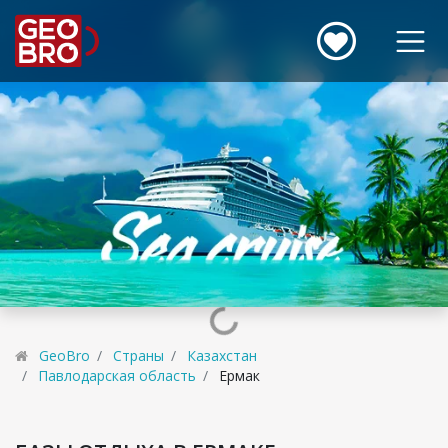
GeoBro
Страны
Казахстан
Павлодарская область
Ермак