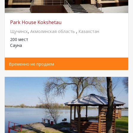
Park House Kokshetau
Щучинск
,
Акмолинская область
,
Казахстан
200 мест
Сауна
Временно не продаем