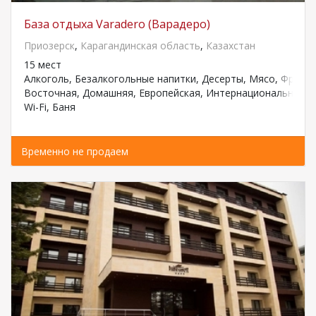
База отдыха Varadero (Варадеро)
Приозерск
,
Карагандинская область
,
Казахстан
15 мест
Алкоголь, Безалкогольные напитки, Десерты, Мясо, Фрукт
Восточная, Домашняя, Европейская, Интернациональная, К
Wi-Fi, Баня
Временно не продаем