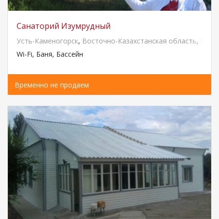
Санаторий Изумрудный
Усть-Каменогорск
,
Восточно-Казахстанская область
,
Каза
Wi-Fi, Баня, Бассейн
Временно не продаем