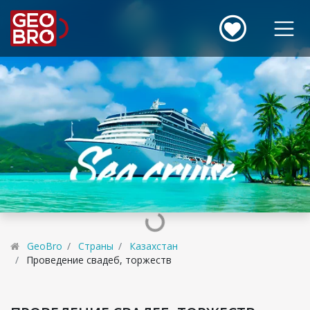
GeoBro
Страны
Казахстан
Проведение свадеб, торжеств