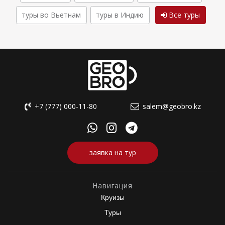
туры во Вьетнам
туры в Индию
Все туры
+7 (777) 000-11-80
salem@geobro.kz
заявка на тур
Навигация
Круизы
Туры