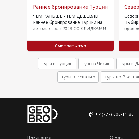
зе в Израиль
Раннее бронирование Турции СО СКИДКА
Севе
ЧЕМ РАНЬШЕ - ТЕМ ДЕШЕВЛЕ!
Север
я для
Раннее бронирование Турции на
Выбира
ок
летний сезон 2023 СО СКИДКАМИ
прошл
 быть
ДО 40%! Бронируйте уже сейчас и
особе
получайте…
Гоа и
Смотреть тур
туры в Турцию
туры в Чехию
туры в 
туры в Испанию
туры во Вьетна
+7 (777) 000-11-80
Навигация
О нас