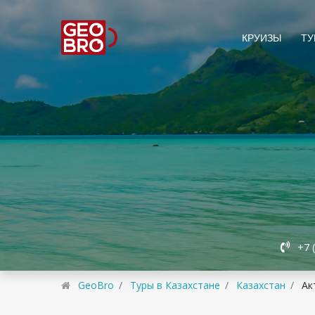
КРУИЗЫ
ТУ
+7 
GeoBro
Туры в Казахстане
Казахстан
Ак