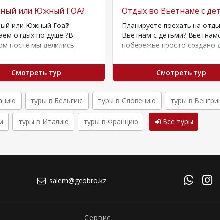
МИ ДО 40%!
рный или Южный ГОА?
Отдых во Вьетнаме с де
ный или Южный Гоа❓
Планируете поехать на отды
ем отдых по душе ?В
Вьетнам с детьми? Вьетнам
ом посте мы делились
побережье просто создано 
нностями отдыха Северного
отдыха с детьми: мягкий све
 подборкой отелей.Южный…
песок, пальмы,…
Смотреть тур
Смотреть тур
Данию
туры в Бельгию
туры в Словению
туры в Венгри
м
туры в Италию
туры в Францию
Все туры
salem@geobro.kz
Сервис