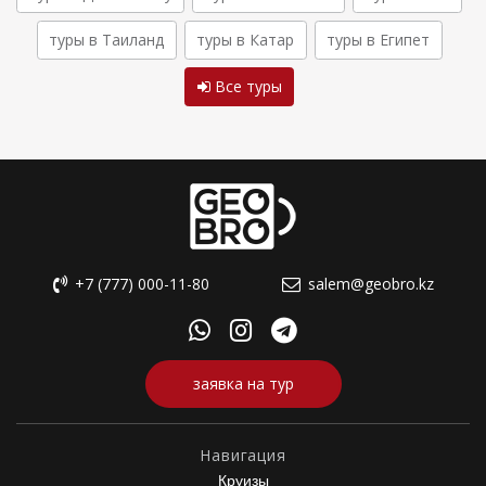
туры в Таиланд
туры в Катар
туры в Египет
Все туры
+7 (777) 000-11-80
salem@geobro.kz
заявка на тур
Навигация
Круизы