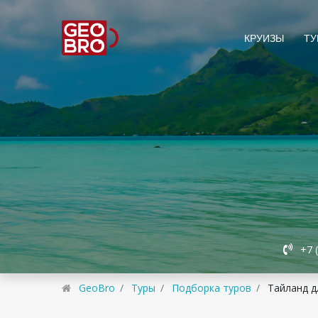
КРУИЗЫ
ТУ
+7 
GeoBro
Туры
Подборка туров
Тайланд д