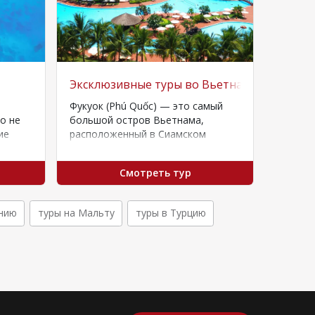
Эксклюзивные туры во Вьетнам
Семейн
Фукуок (Phú Quốc) — это самый
Рекоме
то не
большой остров Вьетнама,
ие
расположенный в Сиамском
и крем
заливе, известный как
«изумрудный остров» и
Смотреть тур
популярный тропический…
нию
туры на Мальту
туры в Турцию