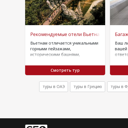
 отели Турции
Рекомендуемые отели Вьетнама
Багаж
тран,
Вьетнам отличается уникальными
Ваш л
ль – с
горными пейзажами,
вашей
историческими башнями,
ответ
 без,…
рисовыми полями, необычными
рекоме
пещерами и природными
случай
Смотреть тур
песчаными пляжами. Умеренный
Мы ре
климат позволяет путешествовать
в…
туры в ОАЭ
туры в Грецию
туры в 