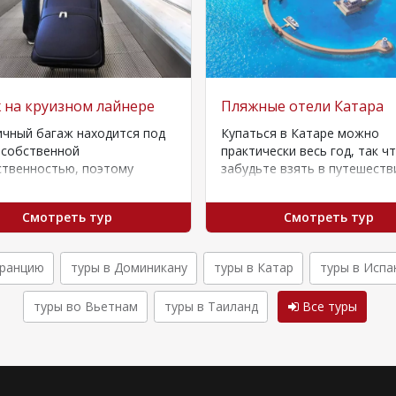
 на круизном лайнере
Пляжные отели Катара
ичный багаж находится под
Купаться в Катаре можно
 собственной
практически весь год, так ч
ственностью, поэтому
забудьте взять в путешеств
ндуем застраховать его на
солнечные очки, купальник 
 потери или повреждения.
для…
Смотреть тур
Смотреть тур
комендуем пассажирам…
Францию
туры в Доминикану
туры в Катар
туры в Испа
туры во Вьетнам
туры в Таиланд
Все туры