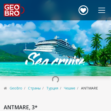
GeoBro
Страны
Турция
Чешме
ANTMARE
ANTMARE, 3*