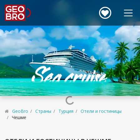
GeoBro
Страны
Турция
Отели и гостиницы
Чешме