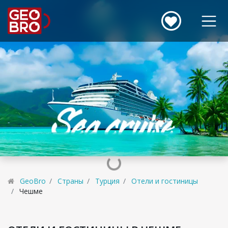
GeoBro
Страны
Турция
Отели и гостиницы
Чешме