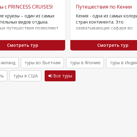
ы с PRINCESS CRUISES!
Путешествия по Кении
е круизы – один из самых
Кения - одна из самых коло
тельных видов отдыха.
стран континента. Это
ные путешествия позволяют
захватывающие сафари во
ько увидеть несколько
всемирно известных национ
за одну поездку,…
парках. А еще Кения —…
Смотреть тур
Смотреть тур
Таиланд
туры во Вьетнам
туры в Японию
туры в Инди
ль
туры в США
Все туры