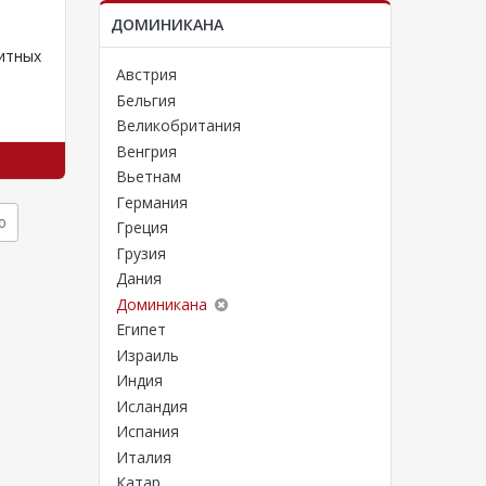
Отели Пхукета с аквапарком и водными го
НОВИНК
ДОМИНИКАНА
ритных
Солнечный Таиланд – одно из
НОВИНК
Австрия
излюбленных мест отдыха
Израиль
туристов из разных стран мира.
известн
Бельгия
альных
Отели Пхукета с аквапарком и
достопр
Великобритания
водными…
побыват
Венгрия
Смотреть тур
Вьетнам
Германия
ю
Греция
Грузия
Дания
Доминикана
Египет
Израиль
Индия
Исландия
Испания
Италия
Катар