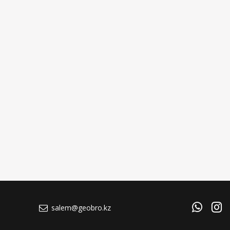
salem@geobro.kz