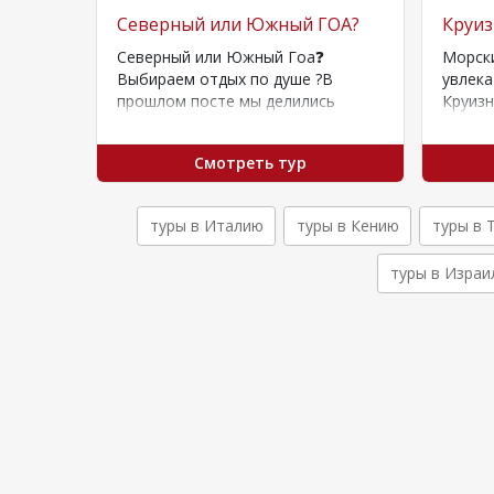
етьми
Северный или Южный ГОА?
Круиз
дых во
Северный или Южный Гоа❓
Морски
мское
Выбираем отдых по душе ?В
увлека
 для
прошлом посте мы делились
Круиз
ветлый
особенностями отдыха Северного
не тол
Гоа и подборкой отелей.Южный…
стран 
Смотреть тур
туры в Италию
туры в Кению
туры в 
туры в Израи