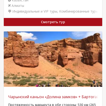
Казахстан
Алматы
Индивидуальные и VIP туры
,
Комбинированные туры
,
Тур
Смотреть тур
Чарынский каньон «Долина замков» + Бартогай
Протяженность маршрута в обе стороны: 530 км (265