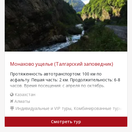
Монахово ущелье (Талгарский заповедник)
Протяженность автотранспортом: 100 км по
асфальту. Пешая часть: 2 км. Продолжительность: 6-8
часов. Время посещения: с апреля по октябрь.
Транспорт: комфортабельный туристический автобус
Казахстан
20-50 мест…
Алматы
Индивидуальные и VIP туры
,
Комбинированные туры
,
Тур
Смотреть тур