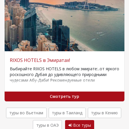
RIXOS HOTELS в Эмиратах!
Выбирайте RIXOS HOTELS в любом эмирате:..от яркого
роскошного Дубая до удивляющего природными
чудесами Абу-Даби! Рекомендуемые отели
Смотреть тур
туры во Вьетнам
туры в Таиланд
туры в Кению
туры в ОАЭ
Все туры