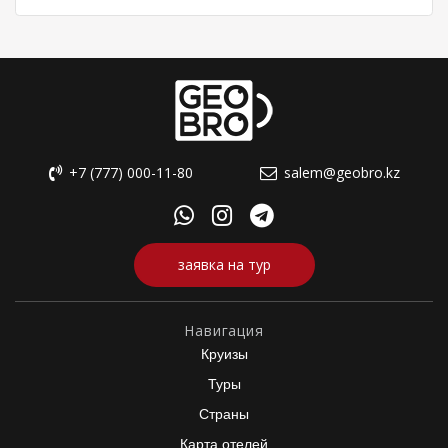
+7 (777) 000-11-80
salem@geobro.kz
заявка на тур
Навигация
Круизы
Туры
Страны
Карта отелей