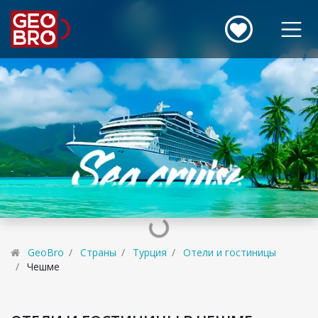
GeoBro
Страны
Турция
Отели и гостиницы
Чешме